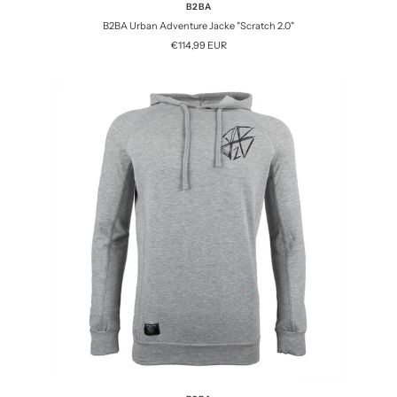
B2BA
B2BA Urban Adventure Jacke "Scratch 2.0"
Angebotspreis
€114,99 EUR