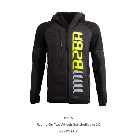
B2BA
Racing On Two Wheels Softshelljacke 2.0
Angebotspreis
€79,99 EUR