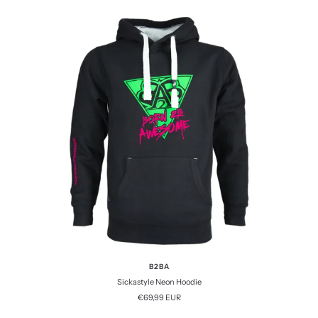
B2BA
Sickastyle Neon Hoodie
Angebotspreis
€69,99 EUR