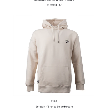
Angebotspreis
€69,99 EUR
B2BA
Scratch'n'Stones Beige Hoodie