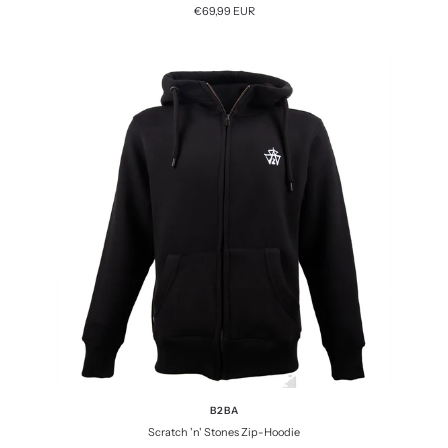
Angebotspreis
€69,99 EUR
B2BA
Scratch 'n' Stones Zip-Hoodie