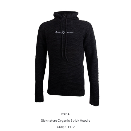
B2BA
Sicknature Organic Strick Hoodie
Angebotspreis
€69,99 EUR