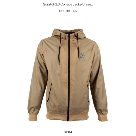
Scratch2.0 College Jacke Unisex
Angebotspreis
€69,99 EUR
B2BA