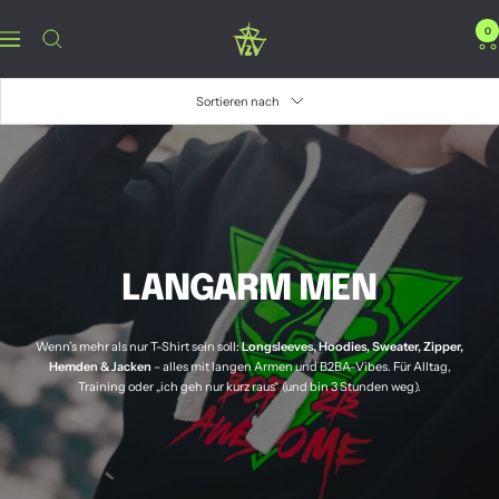
Direkt
zum
B2BA
0
Navigation
Inhalt
Clothing
Sortieren nach
LANGARM MEN
Wenn’s mehr als nur T-Shirt sein soll:
Longsleeves, Hoodies, Sweater, Zipper,
Hemden & Jacken
– alles mit langen Armen und B2BA-Vibes. Für Alltag,
Training oder „ich geh nur kurz raus“ (und bin 3 Stunden weg).