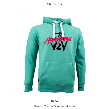
Angebotspreis
€69,99 EUR
B2BA
Beach'n'Stones Gumdrop Hoodie