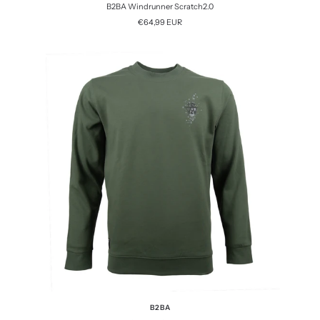
B2BA Windrunner Scratch2.0
Angebotspreis
€64,99 EUR
B2BA