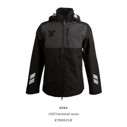
B2BA
US21 Hardshell Jacke
Angebotspreis
€119,99 EUR