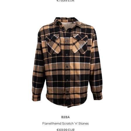
Angebotspreis
€79,99 EUR
B2BA
Flanellhemd Scratch 'n' Stones
Angebotspreis
€69,99 EUR