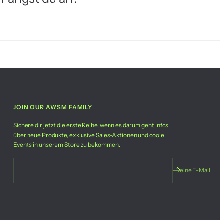
JOIN OUR AWSM FAMILY
Sichere dir jetzt die erste Reihe, wenn es darum geht Infos
über neue Produkte, exklusive Sales-Aktionen und coole
Events in unserem Store zu bekommen.
Deine E-Mail