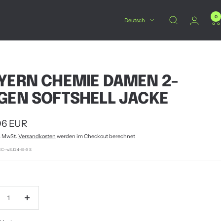
0
Sprache
Deutsch
YERN CHEMIE DAMEN 2-
GEN SOFTSHELL JACKE
botspreis
06 EUR
% MwSt.
Versandkosten
werden im Checkout berechnet
BC-wSJ24-B-XS
nge
Menge
ringern
erhöhen