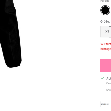
Farbe:
black
Größe:
XS
Wir fert
betrage
Abh
Gewö
Sho