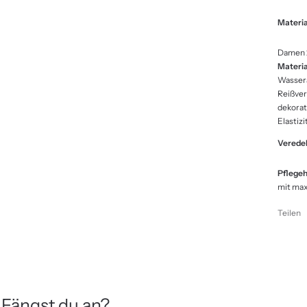
Materia
Damen 2
Materia
Wassera
Reißver
dekorat
Elastiz
Verede
Pflegeh
mit ma
Teilen
 Fängst du an?