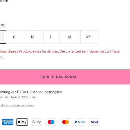
black
XS
S
M
L
XL
XXL
igen dieses Produkt extra für dich an. Die Lieferzeit kann daher bis zu 7 Tage
n.
REIN IN DEN KORB!
olung von B2BA HQ Abholung möglich
hnlich fertig in 24 Stunden
p Informationen ansehen