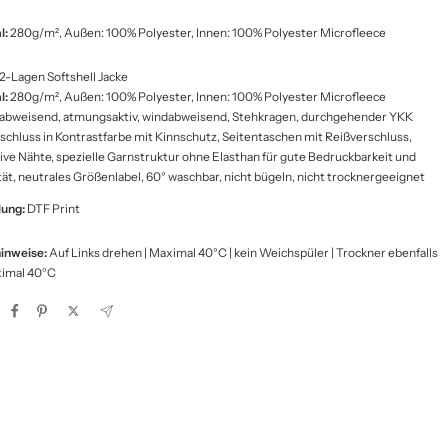
l:
280g/m², Außen: 100% Polyester, Innen: 100% Polyester Microfleece
-Lagen Softshell Jacke
l:
280g/m², Außen: 100% Polyester, Innen: 100% Polyester Microfleece
bweisend, atmungsaktiv, windabweisend, Stehkragen, durchgehender YKK
schluss in Kontrastfarbe mit Kinnschutz, Seitentaschen mit Reißverschluss,
ive Nähte, spezielle Garnstruktur ohne Elasthan für gute Bedruckbarkeit und
ität, neutrales Größenlabel, 60° waschbar, nicht bügeln, nicht trocknergeeignet
lung:
DTF Print
inweise:
Auf Links drehen | Maximal 40°C | kein Weichspüler | Trockner ebenfalls
ximal 40°C