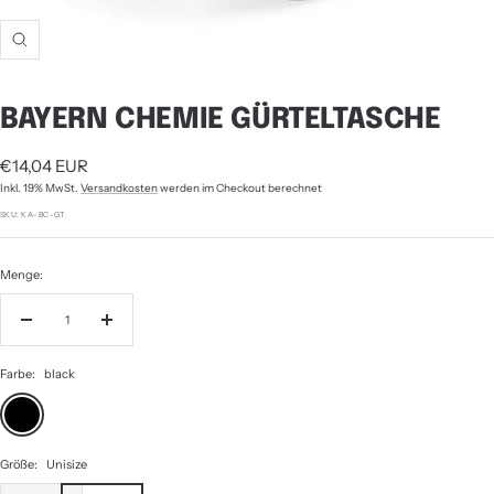
Zoom
BAYERN CHEMIE GÜRTELTASCHE
Angebotspreis
€14,04 EUR
Inkl. 19% MwSt.
Versandkosten
werden im Checkout berechnet
SKU:
KA-BC-GT
Menge:
Menge
Menge
verringern
erhöhen
Farbe:
black
black
Größe:
Unisize