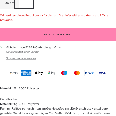
Unisize
Wir fertigen dieses Produkt extra für dich an. Die Lieferzeit kann daher bis zu 7 Tage
betragen.
REIN IN DEN KORB!
Abholung von B2BA HQ Abholung möglich
Gewöhnlich fertig in 24 Stunden
Shop Informationen ansehen
Material:
115g, 600D Polyester
Gürteltasche
Material:
115g, 600D Polyester
Fach mit Reißverschluss hinten, großes Hauptfach mit Reißverschluss, verstellbarer
gewebter Gürtel, Fassungsvermögen: 2,5l, Maße: 38x14x8cm, nur mit einem Schwamm