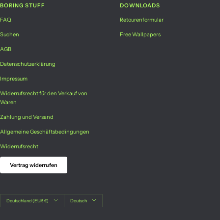
BORING STUFF
DOWNLOADS
FAQ
Retourenformular
Suchen
Free Wallpapers
AGB
Datenschutzerklärung
Impressum
Widerrufsrecht für den Verkauf von
Waren
Zahlung und Versand
Allgemeine Geschäftsbedingungen
Widerrufsrecht
Vertrag widerrufen
Land/Region
Sprache
Deutschland (EUR €)
Deutsch