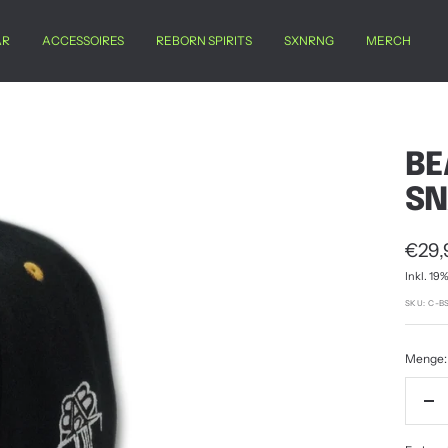
AR
ACCESSOIRES
REBORN SPIRITS
SXNRNG
MERCH
BE
SN
Ange
€29,
Inkl. 19
SKU:
C-B
Menge:
Me
ver