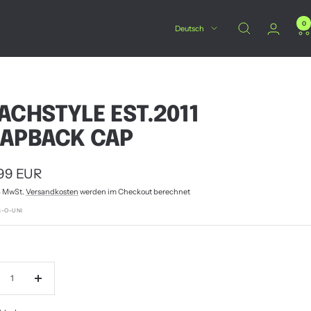
0
Sprache
Deutsch
ACHSTYLE EST.2011
APBACK CAP
botspreis
99 EUR
% MwSt.
Versandkosten
werden im Checkout berechnet
S-O-UNI
nge
Menge
ringern
erhöhen