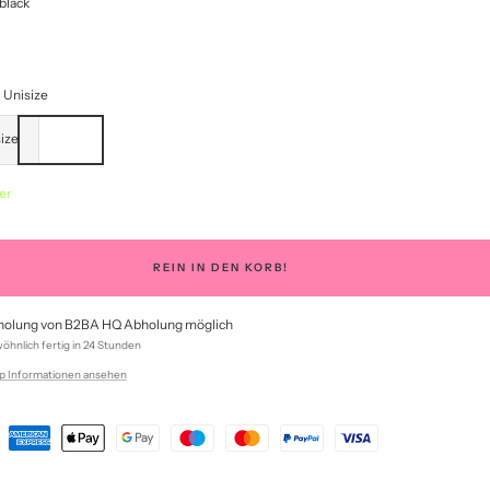
black
Unisize
ize
er
REIN IN DEN KORB!
olung von B2BA HQ Abholung möglich
hnlich fertig in 24 Stunden
p Informationen ansehen