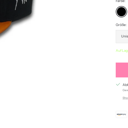
Farbe:
black
Größe:
Unis
Auf Lag
Abh
Gewö
Sho