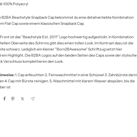
l:
100% Polyacryl
 B2BA Beachstyle Snapback Cap bekommst du eine detailverliebte Kombination
em Flat Cap sowie einem klassischen Snapback Cap.
 Front ist das "Beachstyle Est. 2011" Logo hochwertig aufgestickt. In Kombination
hellen Oberseite des Schirms gibt dies einen tollen Look. Im Kontrast dazu ist die
ite schwarz. Lediglich ein kleiner "Born2BAwesome" Schriftzug setzt hier
 ein Highlight. Die B2BA Logos auf den beiden Seiten des Caps sowie der stylische
k Verschluss komplettieren den Look.
inweise:
1. Cap anfeuchten 2. Feinwaschmittel in eine Schüssel 3. Zahnbürste darin
en 4. Cap mit Bürste reinigen. 5. Waschmittel mit klarem Wasser abspülen, bis die
ber ist