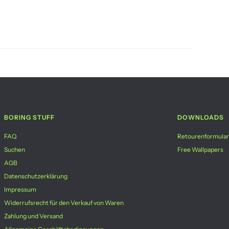
BORING STUFF
DOWNLOADS
FAQ
Retourenformular
Suchen
Free Wallpapers
AGB
Datenschutzerklärung
Impressum
Widerrufsrecht für den Verkauf von Waren
Zahlung und Versand