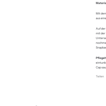
Materia
Mit dem
aus ein
Auf der
mit der 
Unterse
nochmal
Snapbac
Pflegeh
eintunk
Cap sau
Teilen