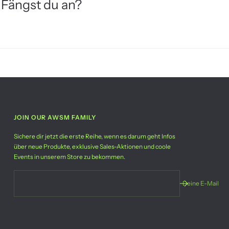
 Fängst du an?
JOIN OUR AWSM FAMILY
Sichere dir jetzt die erste Reihe, wenn es darum geht Infos
über neue Produkte, exklusive Sales-Aktionen und coole
Events in unserem Store zu bekommen.
Deine E-Mail