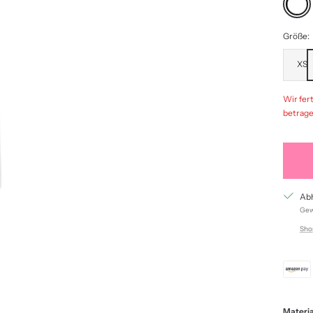
Größe:
XS
Wir fert
betrage
Abh
Gewö
Sho
Materia