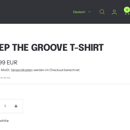
0
Sprache
Deutsch
EP THE GROOVE T-SHIRT
botspreis
99 EUR
% MwSt.
Versandkosten
werden im Checkout berechnet
TG-W-XS
nge
Menge
ringern
erhöhen
white