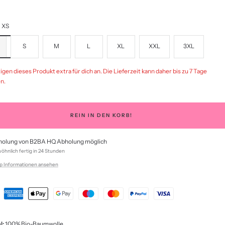
XS
S
M
L
XL
XXL
3XL
igen dieses Produkt extra für dich an. Die Lieferzeit kann daher bis zu 7 Tage
n.
REIN IN DEN KORB!
olung von B2BA HQ Abholung möglich
hnlich fertig in 24 Stunden
p Informationen ansehen
l:
100% Bio-Baumwolle