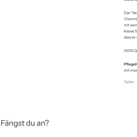
Das "Ke
Chemnit
mit sei
klasse 
dass er 
100% Qu
Pflegeh
mit ma
Teilen
 Fängst du an?