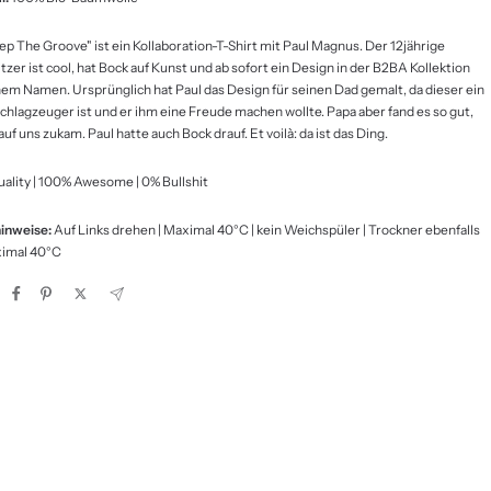
ep The Groove" ist ein
Kollaboration-T-Shirt mit Paul Magnus
. Der 12jährige
zer ist cool, hat Bock auf Kunst und ab sofort ein Design in der B2BA Kollektion
nem Namen. Ursprünglich hat Paul das Design für seinen Dad gemalt, da dieser ein
Schlagzeuger ist und er ihm eine Freude machen wollte. Papa aber fand es so gut,
auf uns zukam. Paul hatte auch Bock drauf. Et voilà: da ist das Ding.
ality | 100% Awesome | 0% Bullshit
inweise:
Auf Links drehen | Maximal 40°C | kein Weichspüler | Trockner ebenfalls
ximal 40°C