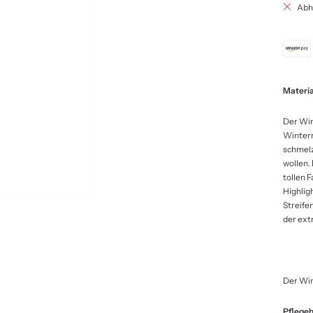
Abh
Materia
Der Win
Winterm
schmelz
wollen.
tollen 
Highligh
Streife
der ext
Der Win
Pflegeh