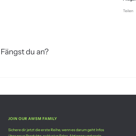
Teilen
 Fängst du an?
JOIN OUR AWSM FAMILY
Sichere dir jetzt die erste Reihe, wenn es darum geht Infos
über neue Produkte, exklusive Sales-Aktionen und coole