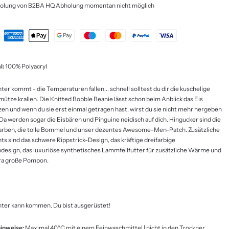
olung von B2BA HQ Abholung momentan nicht möglich
l:
100% Polyacryl
ter kommt - die Temperaturen fallen... schnell solltest du dir die kuschelige
ütze krallen. Die Knitted Bobble Beanie lässt schon beim Anblick das Eis
en und wenn du sie erst einmal getragen hast, wirst du sie nicht mehr hergeben
 Da werden sogar die Eisbären und Pinguine neidisch auf dich. Hingucker sind die
Farben, die tolle Bommel und unser dezentes Awesome-Men-Patch. Zusätzliche
ts sind das s
chwere Rippstrick-Design, das kräftige dreifarbige
ndesign, das luxuriöse synthetisches Lammfellfutter für zusätzliche Wärme und
ra große Pompon
.
ter kann kommen. Du bist ausgerüstet!
inweise:
Maximal 40°C mit einem Feinwaschmittel | nicht in den Trockner