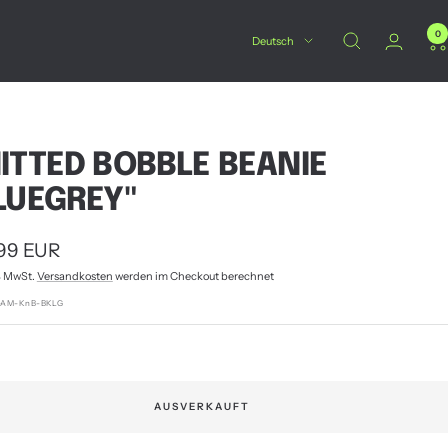
0
Sprache
Deutsch
ITTED BOBBLE BEANIE
LUEGREY"
botspreis
99 EUR
% MwSt.
Versandkosten
werden im Checkout berechnet
AM-KnB-BKLG
AUSVERKAUFT