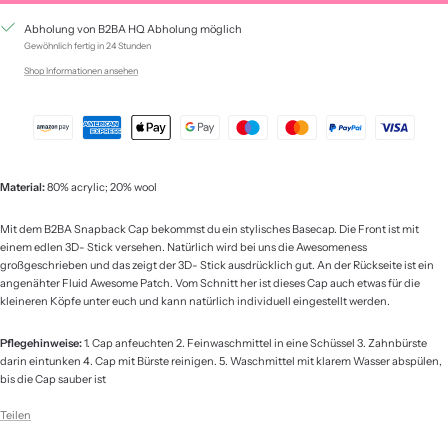
Abholung von B2BA HQ Abholung möglich
Gewöhnlich fertig in 24 Stunden
Shop Informationen ansehen
Material:
80% acrylic; 20% wool
Mit dem B2BA Snapback Cap bekommst du ein stylisches Basecap. Die Front ist mit
einem edlen 3D- Stick versehen. Natürlich wird bei uns die Awesomeness
großgeschrieben und das zeigt der 3D- Stick ausdrücklich gut. An der Rückseite ist ein
angenähter Fluid Awesome Patch. Vom Schnitt her ist dieses Cap auch etwas für die
kleineren Köpfe unter euch und kann natürlich individuell eingestellt werden.
Pflegehinweise:
1. Cap anfeuchten 2. Feinwaschmittel in eine Schüssel 3. Zahnbürste
darin eintunken 4. Cap mit Bürste reinigen. 5. Waschmittel mit klarem Wasser abspülen,
bis die Cap sauber ist
Teilen