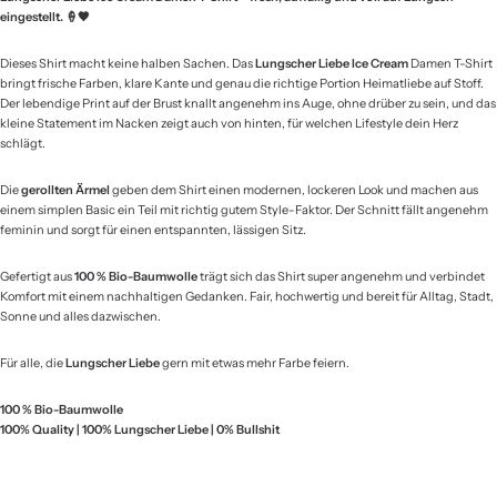
eingestellt. 🍦🖤
Dieses Shirt macht keine halben Sachen. Das
Lungscher Liebe Ice Cream
Damen T-Shirt
bringt frische Farben, klare Kante und genau die richtige Portion Heimatliebe auf Stoff.
Der lebendige Print auf der Brust knallt angenehm ins Auge, ohne drüber zu sein, und das
kleine Statement im Nacken zeigt auch von hinten, für welchen Lifestyle dein Herz
schlägt.
Die
gerollten Ärmel
geben dem Shirt einen modernen, lockeren Look und machen aus
einem simplen Basic ein Teil mit richtig gutem Style-Faktor. Der Schnitt fällt angenehm
feminin und sorgt für einen entspannten, lässigen Sitz.
Gefertigt aus
100 % Bio-Baumwolle
trägt sich das Shirt super angenehm und verbindet
Komfort mit einem nachhaltigen Gedanken. Fair, hochwertig und bereit für Alltag, Stadt,
Sonne und alles dazwischen.
Für alle, die
Lungscher Liebe
gern mit etwas mehr Farbe feiern.
100 % Bio-Baumwolle
100% Quality | 100% Lungscher Liebe | 0% Bullshit