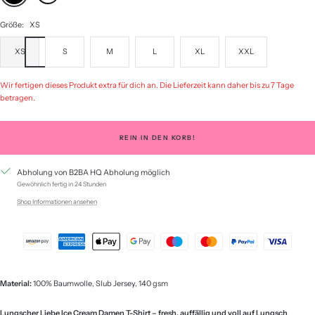
Größe:
XS
XS
S
M
L
XL
XXL
Wir fertigen dieses Produkt extra für dich an. Die Lieferzeit kann daher bis zu 7 Tage
betragen.
REIN IN DEN KORB!
Abholung von B2BA HQ Abholung möglich
Gewöhnlich fertig in 24 Stunden
Shop Informationen ansehen
Material:
100% Baumwolle, Slub Jersey, 140 gsm
Lungscher Liebe Ice Cream Damen T-Shirt – fresh, auffällig und voll auf Lungsch