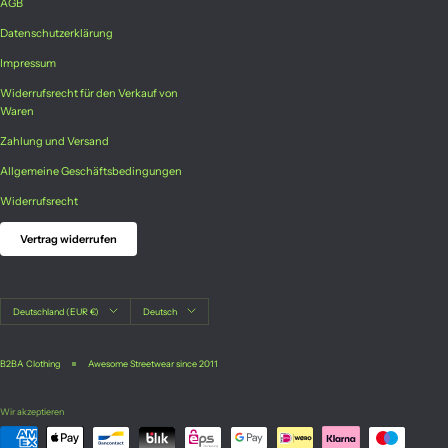
AGB
Datenschutzerklärung
Impressum
Widerrufsrecht für den Verkauf von
Waren
Zahlung und Versand
Allgemeine Geschäftsbedingungen
Widerrufsrecht
Vertrag widerrufen
Land/Region
Sprache
Deutschland (EUR €)
Deutsch
B2BA Clothing
Awesome Streetwear since 2011
Wir akzeptieren