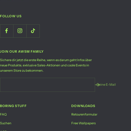
FOLLOW US
JOIN OUR AWSM FAMILY
Sichere dir jetzt die erste Reihe, wenn es darum geht Infos über
neue Produkte, exklusive Sales-Aktionen und coole Events in
unserem Store zu bekommen.
Deine E-Mail
BORING STUFF
DOWNLOADS
FAQ
Retourenformular
Suchen
Free Wallpapers