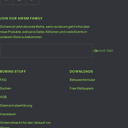
JOIN OUR AWSM FAMILY
Sichere dir jetzt die erste Reihe, wenn es darum geht Infos über
neue Produkte, exklusive Sales-Aktionen und coole Events in
unserem Store zu bekommen.
Deine E-Mail
BORING STUFF
DOWNLOADS
FAQ
Retourenformular
Suchen
Free Wallpapers
AGB
Datenschutzerklärung
Impressum
Widerrufsrecht für den Verkauf von
Waren