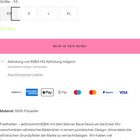
Größe:
XS
XS
S
L
XL
Auf Lager
REIN IN DEN KORB!
Abholung von B2BA HQ Abholung möglich
Gewöhnlich fertig in 24 Stunden
Shop Informationen ansehen
Material:
100% Polyester
Festhalten - jetzt kommt B2BA mit dem Maniac Race Glove um die Ecke! Wir
verschmelzen ultraleichte Materialien in einem puristischen Design, ohne dabei die
stilistischen Grundpfeiler der Marke zu vernachlässigen. Wir haben viel