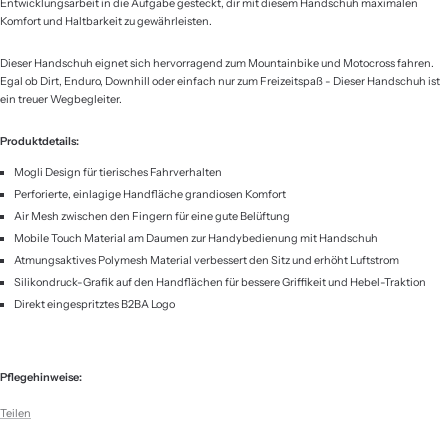
Entwicklungsarbeit in die Aufgabe gesteckt, dir mit diesem Handschuh maximalen
Komfort und Haltbarkeit zu gewährleisten.
Dieser Handschuh eignet sich hervorragend zum Mountainbike und Motocross fahren.
Egal ob Dirt, Enduro, Downhill oder einfach nur zum Freizeitspaß - Dieser Handschuh ist
ein treuer Wegbegleiter.
Produktdetails:
Mogli Design für tierisches Fahrverhalten
Perforierte, einlagige Handfläche grandiosen Komfort
Air Mesh zwischen den Fingern für eine gute Belüftung
Mobile Touch Material am Daumen zur Handybedienung mit Handschuh
Atmungsaktives Polymesh Material verbessert den Sitz und erhöht Luftstrom
Silikondruck-Grafik auf den Handflächen für bessere Griffikeit und Hebel-Traktion
Direkt eingespritztes B2BA Logo
Pflegehinweise:
Teilen