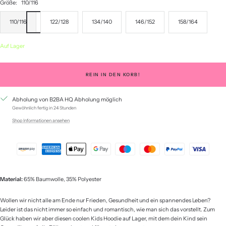
Größe:
110/116
110/116
122/128
134/140
146/152
158/164
Auf Lager
REIN IN DEN KORB!
Abholung von B2BA HQ Abholung möglich
Gewöhnlich fertig in 24 Stunden
Shop Informationen ansehen
Material:
65% Baumwolle, 35% Polyester
Wollen wir nicht alle am Ende nur Frieden, Gesundheit und ein spannendes Leben?
Leider ist das nicht immer so einfach und romantisch, wie man sich das vorstellt. Zum
Glück haben wir aber diesen coolen Kids Hoodie auf Lager, mit dem dein Kind sein