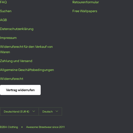
FAQ
Retourenformular
Suchen
Free Wallpapers
AGB
Datenschutzerklärung
Impressum
Widerrufsrecht für den Verkauf von
Waren
Zahlung und Versand
Allgemeine Geschäftsbedingungen
Widerrufsrecht
Vertrag widerrufen
Land/Region
Sprache
Deutschland (EUR €)
Deutsch
B2BA Clothing
Awesome Streetwear since 2011