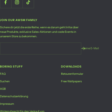
JOIN OUR AWSM FAMILY
Sichere dir jetzt die erste Reihe, wenn es darum geht Infos über
neue Produkte, exklusive Sales-Aktionen und coole Events in
unserem Store zu bekommen.
Deine E-Mail
BORING STUFF
DOWNLOADS
FAQ
Retourenformular
Suchen
Free Wallpapers
AGB
Datenschutzerklärung
Impressum
Widerrufsrecht für den Verkauf von