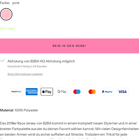
Farbe:
pink
pink
Auf Lager
REIN IN DEN KORB!
Abholung von B2BA HQ Abholung möglich
Gewöhnlich fertig in 24 Stunden
Shop Informationen ansehen
Material:
100% Polyester
Das 2018er Race Jersey von B2BA kommt in einem komplett neuen Style her und in einer
breiten Farbpalette aus der du deinen Favorit wählen kannst. Mit vielen Designfeinheiten
an beiden Armen wirst du sicher auffallen auf Strecke. Trotzdem ein Trikot für jede