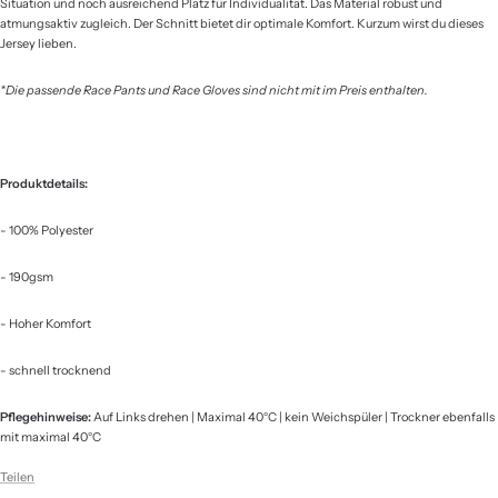
Situation und noch ausreichend Platz für Individualität. Das Material robust und
atmungsaktiv zugleich. Der Schnitt bietet dir optimale Komfort. Kurzum wirst du dieses
Jersey lieben.
*Die passende Race Pants und Race Gloves sind nicht mit im Preis enthalten.
Produktdetails:
- 100% Polyester
- 190gsm
- Hoher Komfort
- schnell trocknend
Pflegehinweise:
Auf Links drehen | Maximal 40°C | kein Weichspüler | Trockner ebenfalls
mit maximal 40°C
Teilen