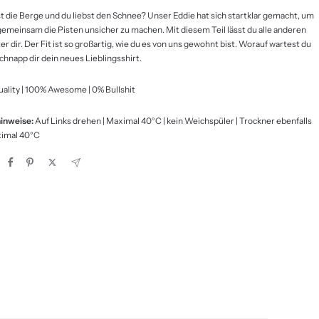
st die Berge und du liebst den Schnee? Unser Eddie hat sich startklar gemacht, um
 gemeinsam die Pisten unsicher zu machen. Mit diesem Teil lässt du alle anderen
ter dir. Der Fit ist so großartig, wie du es von uns gewohnt bist. Worauf wartest du
chnapp dir dein neues Lieblingsshirt.
ality | 100% Awesome | 0% Bullshit
inweise:
Auf Links drehen | Maximal 40°C | kein Weichspüler | Trockner ebenfalls
ximal 40°C