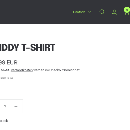
0
Sprache
Deutsch
IDDY T-SHIRT
botspreis
99 EUR
% MwSt.
Versandkosten
werden im Checkout berechnet
KIDDY-B-XS
nge
Menge
ringern
erhöhen
black