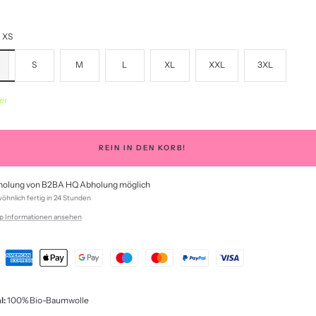
XS
S
M
L
XL
XXL
3XL
er
REIN IN DEN KORB!
olung von B2BA HQ Abholung möglich
hnlich fertig in 24 Stunden
p Informationen ansehen
l:
100% Bio-Baumwolle