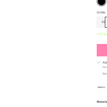
Größe:
XS
Auf Lag
Abh
Gewö
Sho
Materia