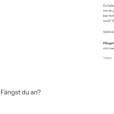
Du lieb
mit dir
klar hin
noch? S
100% Qu
Pflegeh
mit ma
Teilen
 Fängst du an?