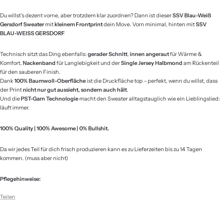
Du willst’s dezent vorne, aber trotzdem klar zuordnen? Dann ist dieser
SSV Blau-Weiß
Gersdorf Sweater
mit
kleinem Frontprint
dein Move. Vorn minimal, hinten mit
SSV
BLAU-WEISS GERSDORF
Technisch sitzt das Ding ebenfalls:
gerader Schnitt
,
innen angeraut
für Wärme &
Komfort,
Nackenband
für Langlebigkeit und der
Single Jersey Halbmond
am Rückenteil
für den sauberen Finish.
Dank
100% Baumwoll-Oberfläche
ist die Druckfläche top – perfekt, wenn du willst, dass
der Print
nicht nur gut aussieht, sondern auch hält
.
Und die
PST-Garn Technologie
macht den Sweater alltagstauglich wie ein Lieblingslied:
läuft immer.
100% Quality | 100% Awesome | 0% Bullshit.
Da wir jedes Teil für dich frisch produzieren kann es zu Lieferzeiten bis zu 14 Tagen
kommen. (muss aber nicht)
Pflegehinweise:
Teilen