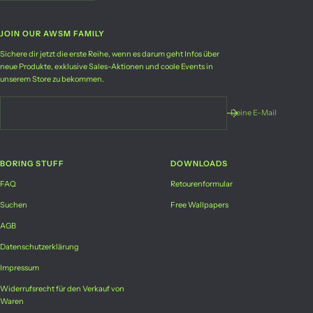
JOIN OUR AWSM FAMILY
Sichere dir jetzt die erste Reihe, wenn es darum geht Infos über
neue Produkte, exklusive Sales-Aktionen und coole Events in
unserem Store zu bekommen.
Deine E-Mail
BORING STUFF
DOWNLOADS
FAQ
Retourenformular
Suchen
Free Wallpapers
AGB
Datenschutzerklärung
Impressum
Widerrufsrecht für den Verkauf von
Waren