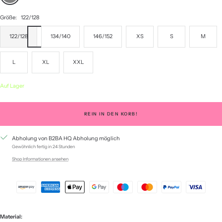
Größe:
122/128
122/128
134/140
146/152
XS
S
M
L
XL
XXL
Auf Lager
REIN IN DEN KORB!
Abholung von B2BA HQ Abholung möglich
Gewöhnlich fertig in 24 Stunden
Shop Informationen ansehen
Material: