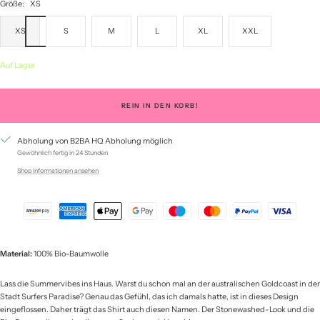
Größe:
XS
XS
S
M
L
XL
XXL
Auf Lager
REIN IN DEN KORB!
Abholung von B2BA HQ Abholung möglich
Gewöhnlich fertig in 24 Stunden
Shop Informationen ansehen
Material:
100% Bio-Baumwolle
Lass die Summervibes ins Haus. Warst du schon mal an der australischen Goldcoast in der
Stadt Surfers Paradise? Genau das Gefühl, das ich damals hatte, ist in dieses Design
eingeflossen. Daher trägt das Shirt auch diesen Namen. Der Stonewashed-Look und die