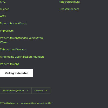
FAQ
Retourenformular
Suchen
Free Wallpapers
AGB
Datenschutzerklärung
Impressum
Widerrufsrecht für den Verkauf von
Waren
Zahlung und Versand
Allgemeine Geschäftsbedingungen
Widerrufsrecht
Vertrag widerrufen
Land/Region
Sprache
Deutschland (EUR €)
Deutsch
B2BA Clothing
Awesome Streetwear since 2011