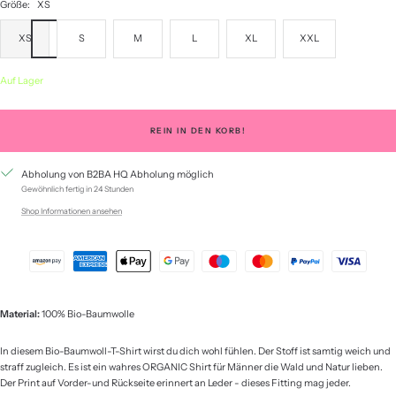
Größe:
XS
XS
S
M
L
XL
XXL
Auf Lager
REIN IN DEN KORB!
Abholung von B2BA HQ Abholung möglich
Gewöhnlich fertig in 24 Stunden
Shop Informationen ansehen
Material:
100% Bio-Baumwolle
In diesem Bio-Baumwoll-T-Shirt wirst du dich wohl fühlen. Der Stoff ist samtig weich und
straff zugleich. Es ist ein wahres ORGANIC Shirt für Männer die Wald und Natur lieben.
Der Print auf Vorder-und Rückseite erinnert an Leder - dieses Fitting mag jeder.