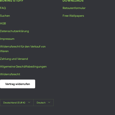
BORING STUFF
DOWNLOADS
FAQ
Retourenformular
Suchen
Free Wallpapers
AGB
Datenschutzerklärung
Impressum
Widerrufsrecht für den Verkauf von
Waren
Zahlung und Versand
Allgemeine Geschäftsbedingungen
Widerrufsrecht
Vertrag widerrufen
Land/Region
Sprache
Deutschland (EUR €)
Deutsch